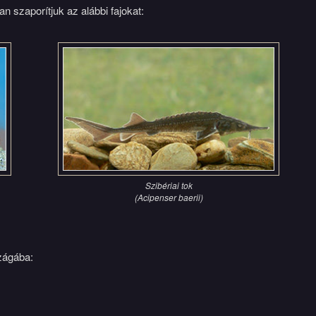
n szaporítjuk az alábbi fajokat:
Szibériai tok
(Acipenser baerii)
zágába: