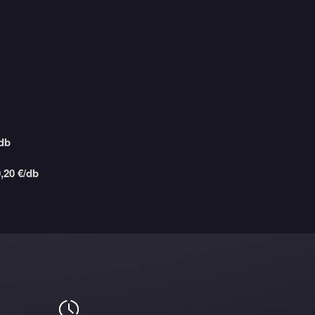
/db
,20 €/db