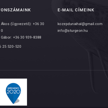
FONSZÁMAINK
E-MAIL CÍMEINK
i Ákos (Ügyvezető): +36 30
kozepdunaihal@gmail.com
10
info@sturgeon.hu
i Gábor: +36 30 939-8388
6 25 520-520