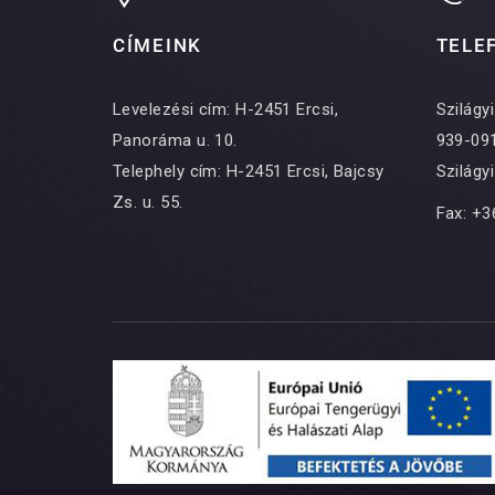
CÍMEINK
TELE
Levelezési cím: H-2451 Ercsi,
Szilágy
Panoráma u. 10.
939-09
Telephely cím: H-2451 Ercsi, Bajcsy
Szilágy
Zs. u. 55.
Fax: +3