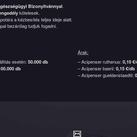
egészségügyi Bizonyítvánnyal
.
engedély
kötelesek.
otára a kézbesítés teljes ideje alatt.
al bezárólag tudjuk fogadni.
Árak:
állítás esetén:
50.000 db
– Acipenser ruthenus:
0,10 €
100.000 db
– Acipenser baerii:
0,15 €/db
– Acipenser gueldenstaedtii:
0