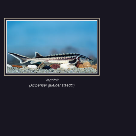
Vágótok
(Acipenser gueldenstaedtii)